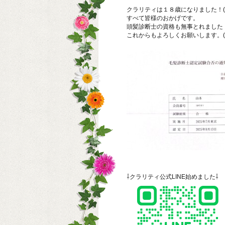
クラリティは１８歳になりました！(^
すべて皆様のおかげです。
頭髪診断士の資格も無事とれました
これからもよろしくお願いします。(^
⇩クラリティ公式LINE始めました⇩