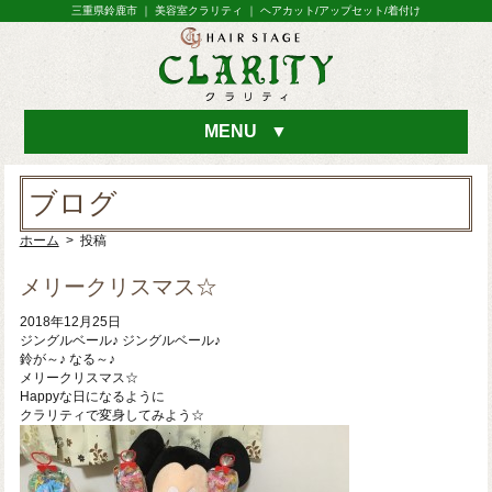
三重県鈴鹿市 ｜ 美容室クラリティ ｜ ヘアカット/アップセット/着付け
MENU
▼
ブログ
ホーム
> 投稿
メリークリスマス☆
2018年12月25日
ジングルベール♪ ジングルベール♪
鈴が～♪ なる～♪
メリークリスマス☆
Happyな日になるように
クラリティで変身してみよう☆