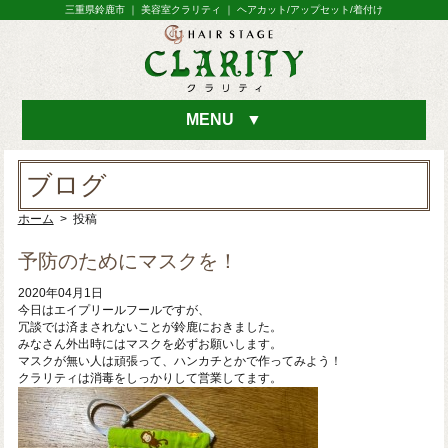
三重県鈴鹿市 ｜ 美容室クラリティ ｜ ヘアカット/アップセット/着付け
MENU
▼
ブログ
ホーム
> 投稿
予防のためにマスクを！
2020年04月1日
今日はエイプリールフールですが、
冗談では済まされないことが鈴鹿におきました。
みなさん外出時にはマスクを必ずお願いします。
マスクが無い人は頑張って、ハンカチとかで作ってみよう！
クラリティは消毒をしっかりして営業してます。