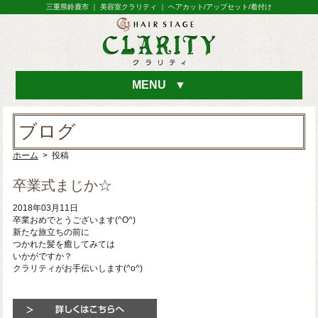
三重県鈴鹿市 ｜ 美容室クラリティ ｜ ヘアカット/アップセット/着付け
MENU
▼
ブログ
ホーム
> 投稿
卒業式まじか☆
2018年03月11日
卒業おめでとうございます(^O^)
新たな旅立ちの前に
つかれた髪を癒してみては
いかがですか？
クラリティがお手伝いします(^o^)