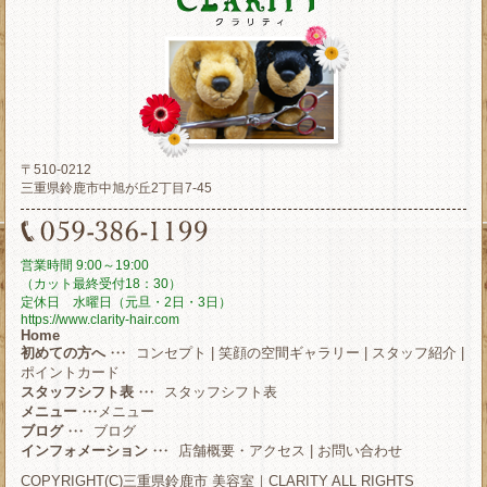
〒510-0212
三重県鈴鹿市中旭が丘2丁目7-45
営業時間 9:00～19:00
（カット最終受付18：30）
定休日 水曜日（元旦・2日・3日）
https://www.clarity-hair.com
Home
初めての方へ
・・・
コンセプト
|
笑顔の空間ギャラリー
|
スタッフ紹介
|
ポイントカード
スタッフシフト表
・・・
スタッフシフト表
メニュー
・・・
メニュー
ブログ
・・・
ブログ
インフォメーション
・・・
店舗概要・アクセス
|
お問い合わせ
COPYRIGHT(C)三重県鈴鹿市 美容室｜CLARITY ALL RIGHTS